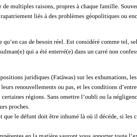
r de multiples raisons, propres à chaque famille. Souven
patriement liés à des problèmes géopolitiques ou enco
 qu’en cas de besoin réel. Est considéré comme tel, sel
ulman(e) qui a été enterré(e) dans un carré non confess
spositions juridiques (Fatāwas) sur les exhumations, le
 leurs renouvellements ou pas, et les conditions d’entre
 certaines régions. Sans omettre l’oubli ou la négligenc
urs proches.
 que le défunt doit être inhumé là où il décède, si les 
étentes en la matière sauront vous apporter toute l’ex