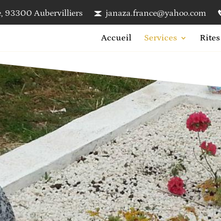
, 93300 Aubervilliers
janaza.france@yahoo.com
Accueil
Services
Rites